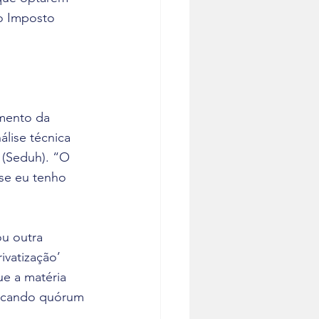
o Imposto 
mento da 
lise técnica 
 (Seduh). “O 
se eu tenho 
u outra 
ivatização’ 
e a matéria 
plicando quórum 