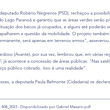
 deputado Robério Negreiros (PSD), rechaçou a possibil
 do Lago Paranoá e garantiu que as áreas verdes serão p
 situação dos becos já ocupados, e alguns até poderão s
apalharem a questão da mobilidade. O projeto também 
ermanente, será apenas em terrenos ermos”, asseverou.
doso (Avante), por sua vez, lembrou que, em várias reg
F, já acontece a concessão de áreas públicas: “Nas satéli
eço público cobrado. Isso é uma realidade”.
resses, a deputada Paula Belmonte (Cidadania) se decla
- 408_2023 - Disponibilizado por Gabriel Mazarin
.pdf