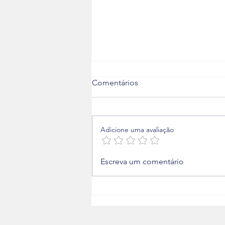
Comentários
Adicione uma avaliação
STJ mantém condenação da
Escreva um comentário
Terracap por atraso em obras
no Noroeste