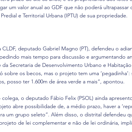
gar um valor anual ao GDF que não poderá ultrapassar 
Predial e Territorial Urbana (IPTU) de sua propriedade.
na CLDF, deputado Gabriel Magno (PT), defendeu o adia
 pedindo mais tempo para discussão e argumentando aná
e da Secretaria de Desenvolvimento Urbano e Habitação
ó sobre os becos, mas o projeto tem uma ‘pegadinha’: 
s, posso ter 1.600m de área verde a mais”, apontou.
olega, o deputado Fábio Felix (PSOL) ainda apresento
eto abre possibilidade de, a médio prazo, haver a ‘repr
a um grupo seleto”. Além disso, o distrital defendeu qu
projeto de lei complementar e não de lei ordinária, im