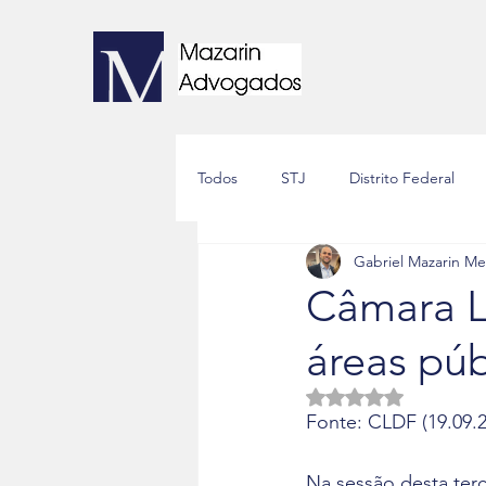
Todos
STJ
Distrito Federal
Gabriel Mazarin M
Processo Civil
Condominial
Câmara L
áreas púb
Avaliado com NaN d
Fonte: CLDF (19.09.2
Na sessão desta terça