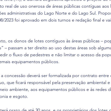
to real de uso onerosa de áreas públicas contíguas aos 
iões administrativas do Lago Norte e do Lago Sul. Propo
08/2023 foi aprovado em dois turnos e redação final e va
to, os donos de lotes contíguos às áreas públicas – po
 – passam a ter direito ao uso destas áreas sob algum
edir o fluxo de pedestres e não limitar o acesso da pop
demais equipamentos públicos.
 a concessão deverá ser formalizada por contrato entre
o, que ficará responsável pela preservação ambiental e 
eio ambiente, aos equipamentos públicos e às redes de
onia e esgoto.
erá prazo de até 30 anos, e os proprietários dos lotes