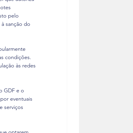
lotes 
sto pelo 
i à sanção do 
pularmente 
as condições. 
ulação às redes 
 o GDF e o 
por eventuais 
 serviços 
 que optarem 