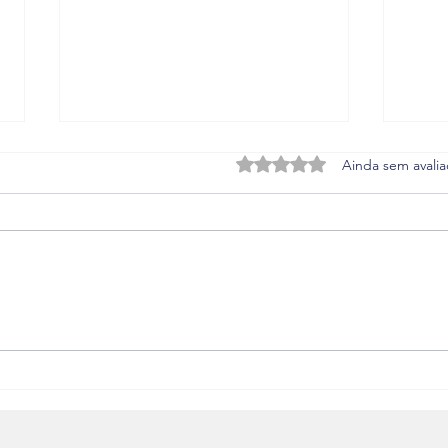
Avaliado com 0 de 5 estrel
Ainda sem avali
Conselho de Planejamento
Revis
do DF aprova, por
15a 
unanimidade, PPCUB