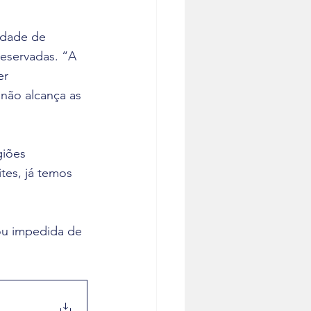
idade de 
reservadas. “A 
er 
não alcança as 
 
iões 
tes, já temos 
rou impedida de 