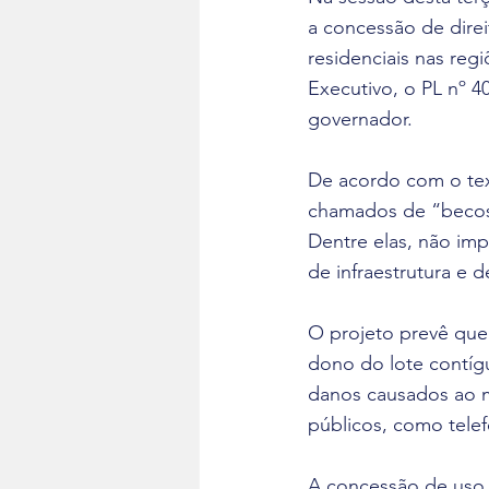
a concessão de direi
residenciais nas reg
Executivo, o PL nº 4
governador. 
De acordo com o tex
chamados de “becos”
Dentre elas, não imp
de infraestrutura e 
O projeto prevê que
dono do lote contígu
danos causados ao m
públicos, como telef
A concessão de uso t