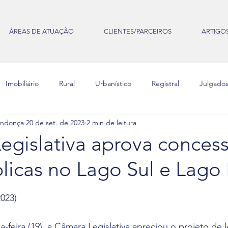
ÁREAS DE ATUAÇÃO
CLIENTES/PARCEIROS
ARTIGOS
Imobiliário
Rural
Urbanístico
Registral
Julgado
endonça
20 de set. de 2023
2 min de leitura
Tributário
Ambiental
STF
egislativa aprova conces
licas no Lago Sul e Lago
e 5 estrelas.
023)
-feira (19), a Câmara Legislativa apreciou o projeto de l