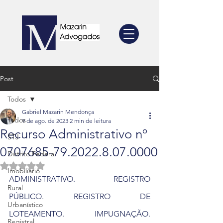
Post
Todos
Gabriel Mazarin Mendonça
Todos
9 de ago. de 2023
2 min de leitura
Recurso Administrativo nº
STJ
0707685-79.2022.8.07.0000
Distrito Federal
Avaliado com NaN de 5 estrelas.
Imobiliário
ADMINISTRATIVO. REGISTRO 
Rural
PÚBLICO. REGISTRO DE 
Urbanístico
LOTEAMENTO. IMPUGNAÇÃO. 
Registral