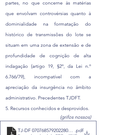
partes, no que concerne às matérias 
que envolvam controvérsias quanto à 
dominialidade na formatação do 
histórico de transmissões do lote se 
situam em uma zona de extensão e de 
profundidade de cognição de alta 
indagação (artigo 19, §2º, da Lei n.º 
6.766/79), incompatível com a 
apreciação da insurgência no âmbito 
administrativo. Precedentes TJDFT.
5. Recursos conhecidos e desprovidos.
(grifos nossos)
TJ-DF 07076857920228070000 - Disponibilizado por Gab
.pdf